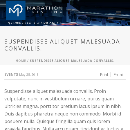
SUSPENDISSE ALIQUET MALESUADA
CONVALLIS.
HOME
/
SUSPENDISSE ALIQUET MALESUADA CONVALLIS.
Print
Email
EVENTS
May 25, 2013
Suspendisse aliquet malesuada convallis. Proin
vulputate, nunc in vestibulum ornare, purus quam
ultricies magna, porttitor pretium lacus ipsum in nibh.
Duis dapibus pharetra neque non commodo. Morbi id
posuere nulla. Quisque fringilla quam quis lorem
gravida faucibus. Nulla arcu quam, tincidunt ac luctus a,